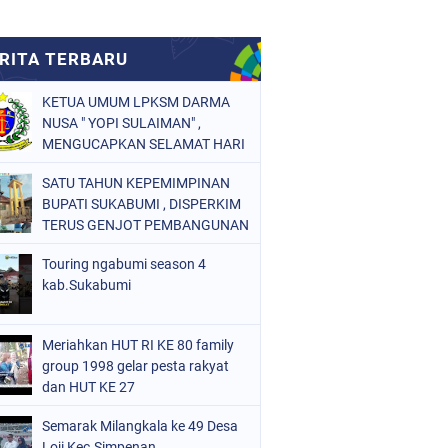
KETUA UMUM LPKSM DARMA
NUSA " YOPI SULAIMAN" ,
MENGUCAPKAN SELAMAT HARI
RAYA IDUL FITRI 1447 H
SATU TAHUN KEPEMIMPINAN
BUPATI SUKABUMI , DISPERKIM
TERUS GENJOT PEMBANGUNAN
INFRASTRUKTUR
Touring ngabumi season 4
kab.Sukabumi
Meriahkan HUT RI KE 80 family
group 1998 gelar pesta rakyat
dan HUT KE 27
Semarak Milangkala ke 49 Desa
Loji Kec.Simpenan