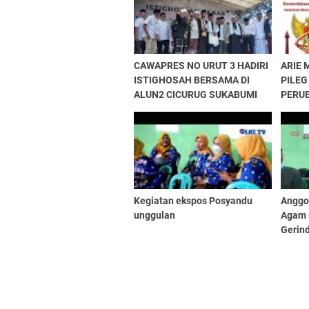
CAWAPRES NO URUT 3 HADIRI
ARIE 
ISTIGHOSAH BERSAMA DI
PILEG
ALUN2 CICURUG SUKABUMI
PERU
Kegiatan ekspos Posyandu
Anggo
unggulan
Agam 
Gerin
laksan
Desa S
Kab.Ci