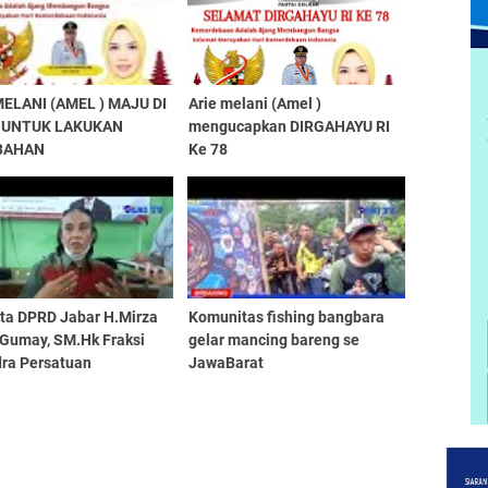
MELANI (AMEL ) MAJU DI
Arie melani (Amel )
 UNTUK LAKUKAN
mengucapkan DIRGAHAYU RI
BAHAN
Ke 78
ta DPRD Jabar H.Mirza
Komunitas fishing bangbara
Gumay, SM.Hk Fraksi
gelar mancing bareng se
dra Persatuan
JawaBarat
akan kegiatan reses di
irnagalih Kec.Cilaku,
anjur Jawa barat