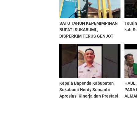
SATU TAHUN KEPEMIMPINAN
Touri
BUPATI SUKABUMI ,
kab.S
DISPERKIM TERUS GENJOT
PEMBANGUNAN
INFRASTRUKTUR
Kepala Bapenda Kabupaten
HAUL 
Sukabumi Herdy Somantri
PARA
Apresiasi Kinerja dan Prestasi
ALMA
Bupati Sukabumi
FOKUS