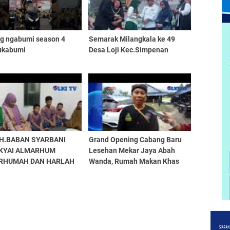
ng ngabumi season 4
Semarak Milangkala ke 49
ukabumi
Desa Loji Kec.Simpenan
H.BABAN SYARBANI
Grand Opening Cabang Baru
 KYAI ALMARHUM
Lesehan Mekar Jaya Abah
RHUMAH DAN HARLAH
Wanda, Rumah Makan Khas
 KE 4
Daerah Di Era Modern