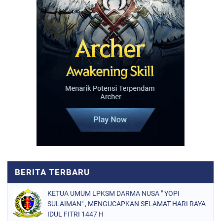
KETUA UMUM LPKSM DARMA NUSA " YOPI
SULAIMAN" , MENGUCAPKAN SELAMAT HARI RAYA
IDUL FITRI 1447 H