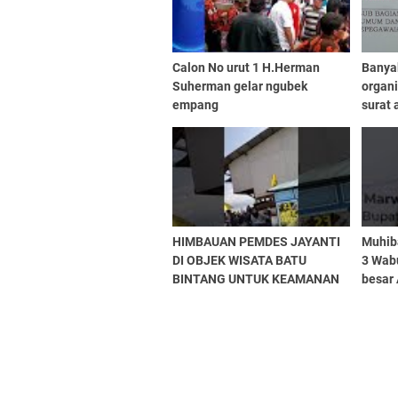
Calon No urut 1 H.Herman
Banyak
Suherman gelar ngubek
organi
empang
surat 
Kab.S
HIMBAUAN PEMDES JAYANTI
Muhib
DI OBJEK WISATA BATU
3 Wab
BINTANG UNTUK KEAMANAN
besar
DAN KENYAMANAN
WISATAWAN