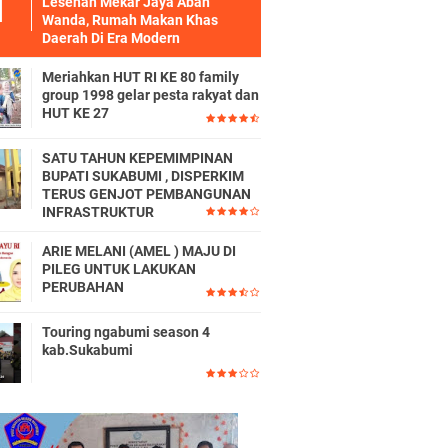
Lesehan Mekar Jaya Abah
Wanda, Rumah Makan Khas
Daerah Di Era Modern
Meriahkan HUT RI KE 80 family
group 1998 gelar pesta rakyat dan
HUT KE 27
SATU TAHUN KEPEMIMPINAN
BUPATI SUKABUMI , DISPERKIM
TERUS GENJOT PEMBANGUNAN
INFRASTRUKTUR
ARIE MELANI (AMEL ) MAJU DI
PILEG UNTUK LAKUKAN
PERUBAHAN
Touring ngabumi season 4
kab.Sukabumi