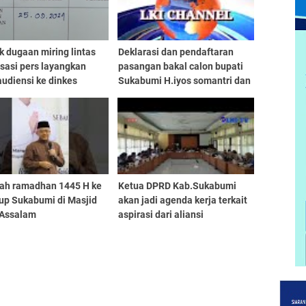
 dugaan miring lintas
Deklarasi dan pendaftaran
sasi pers layangkan
pasangan bakal calon bupati
audiensi ke dinkes
Sukabumi H.iyos somantri dan
ukabumi
Zainul.S
ah ramadhan 1445 H ke
Ketua DPRD Kab.Sukabumi
up Sukabumi di Masjid
akan jadi agenda kerja terkait
 Assalam
aspirasi dari aliansi
masyarakat peduli pendidikan
Saat audiensi kemarin