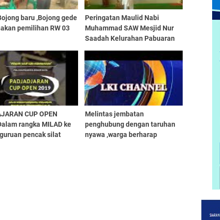
Bojong baru ,Bojong gede
Peringatan Maulid Nabi
nakan pemilihan RW 03
Muhammad SAW Mesjid Nur
Saadah Kelurahan Pabuaran
Bogor
AJARAN CUP OPEN
Melintas jembatan
Dalam rangka MILAD ke
penghubung dengan taruhan
guruan pencak silat
nyawa ,warga berharap
AJARAN.
pemerintah lebih peka