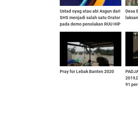
Ustad oyag atau abi Asgun dari
Desa 
SHS menjadi salah satu Orator
laksa
pada demo penolakan RUU HIP
Pray for Lebak Banten 2020
PADJ
2019,
91 per
PADJ