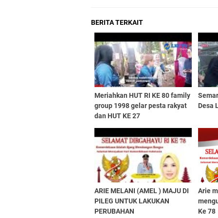
BERITA TERKAIT
Meriahkan HUT RI KE 80 family
Semar
group 1998 gelar pesta rakyat
Desa 
dan HUT KE 27
ARIE MELANI (AMEL ) MAJU DI
Arie m
PILEG UNTUK LAKUKAN
mengu
PERUBAHAN
Ke 78