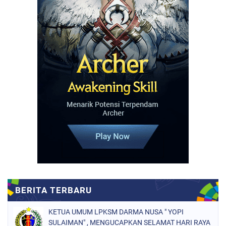
KETUA UMUM LPKSM DARMA NUSA " YOPI
SULAIMAN" , MENGUCAPKAN SELAMAT HARI RAYA