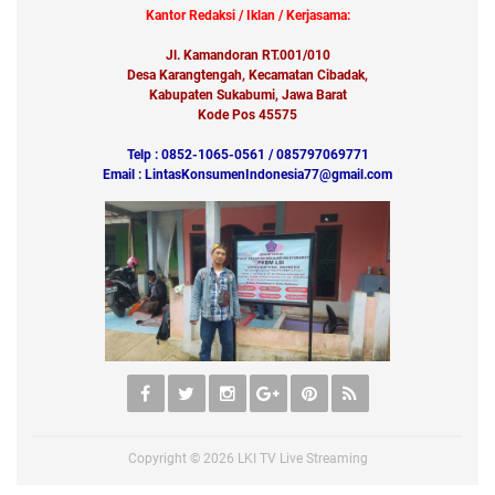
Kantor Redaksi / Iklan / Kerjasama:
Jl. Kamandoran RT.001/010
Desa Karangtengah, Kecamatan Cibadak,
Kabupaten Sukabumi, Jawa Barat
Kode Pos 45575
Telp : 0852-1065-0561 / 085797069771
Email : LintasKonsumenIndonesia77@gmail.com
Copyright ©
2026
LKI TV Live Streaming