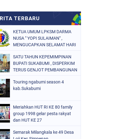
KETUA UMUM LPKSM DARMA
NUSA " YOPI SULAIMAN" ,
MENGUCAPKAN SELAMAT HARI
RAYA IDUL FITRI 1447 H
SATU TAHUN KEPEMIMPINAN
BUPATI SUKABUMI , DISPERKIM
TERUS GENJOT PEMBANGUNAN
INFRASTRUKTUR
Touring ngabumi season 4
kab.Sukabumi
Meriahkan HUT RI KE 80 family
group 1998 gelar pesta rakyat
dan HUT KE 27
Semarak Milangkala ke 49 Desa
Loji Kec.Simpenan